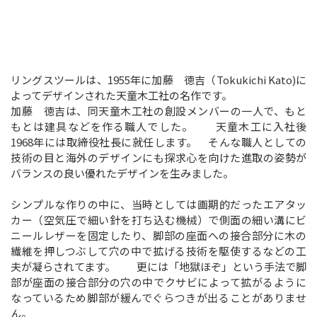
リングスツールは、1955年に加藤 徳吉（Tokukichi Kato)に
よってデザインされた天童木工社の名作です。
加藤 徳吉は、同天童木工社の創設メンバーの一人で、もと
もとは建具などを作る職人でした。 天童木工に入社後
1968年には取締役社長に就任します。 そんな職人としての
技術の目と海外のデザインにも探求心を向けた進取の姿勢が
バランスの良い優れたデザインを生みました。
シンプルな作りの中に、当時としては画期的だったエアタッ
カー（空気圧で細い針を打ち込む機械）で側面の細い溝にビ
ニールレザーを固定したり、脚部の座面への接合部分に木の
繊維を押しつぶして穴の中で拡げる技術を駆使するなどの工
夫が凝らされてます。 更には「地獄ほぞ」という手法で脚
部が座面の接合部分の穴の中でクサビによって拡がるように
なっているため脚部が緩んでぐらつきが出ることがありませ
ん。