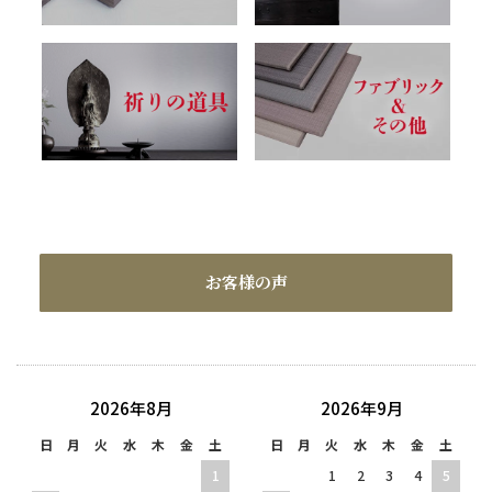
お客様の声
2026年8月
2026年9月
日
月
火
水
木
金
土
日
月
火
水
木
金
土
1
1
2
3
4
5