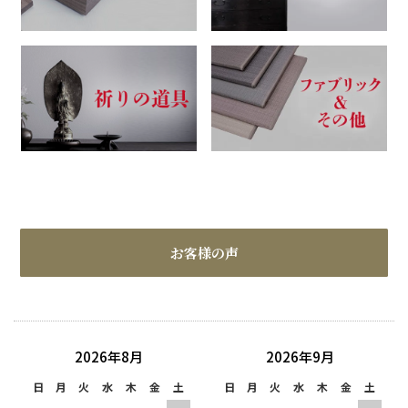
お客様の声
2026年8月
2026年9月
日
月
火
水
木
金
土
日
月
火
水
木
金
土