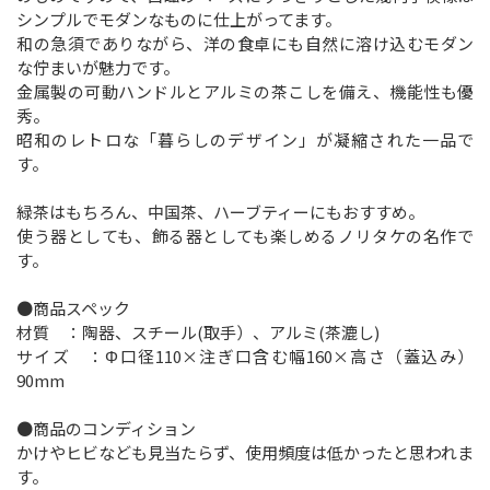
シンプルでモダンなものに仕上がってます。
和の急須でありながら、洋の食卓にも自然に溶け込むモダン
な佇まいが魅力です。
金属製の可動ハンドルとアルミの茶こしを備え、機能性も優
秀。
昭和のレトロな「暮らしのデザイン」が凝縮された一品で
す。
緑茶はもちろん、中国茶、ハーブティーにもおすすめ。
使う器としても、飾る器としても楽しめるノリタケの名作で
す。
●商品スペック
材質 ：陶器、スチール(取手）、アルミ(茶漉し)
サイズ ：Φ口径110×注ぎ口含む幅160×高さ（蓋込み）
90mm
●商品のコンディション
かけやヒビなども見当たらず、使用頻度は低かったと思われま
す。